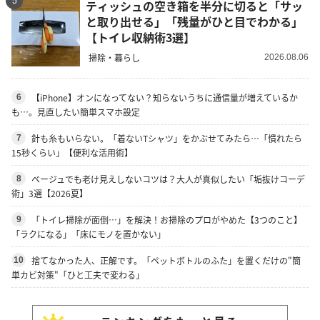
5
ティッシュの空き箱を半分に切ると「サッ
と取り出せる」「残量がひと目でわかる」
【トイレ収納術3選】
掃除・暮らし
2026.08.06
【iPhone】オンになってない？知らないうちに通信量が増えているか
6
も…。見直したい簡単スマホ設定
針も糸もいらない。「着ないTシャツ」をかぶせてみたら…「慣れたら
7
15秒くらい」【便利な活用術】
ベージュでも老け見えしないコツは？大人が真似したい「垢抜けコーデ
8
術」3選【2026夏】
「トイレ掃除が面倒…」を解決！お掃除のプロがやめた【3つのこと】
9
「ラクになる」「床にモノを置かない」
捨てなかった人、正解です。「ペットボトルのふた」を置くだけの"簡
10
単カビ対策"「ひと工夫で変わる」