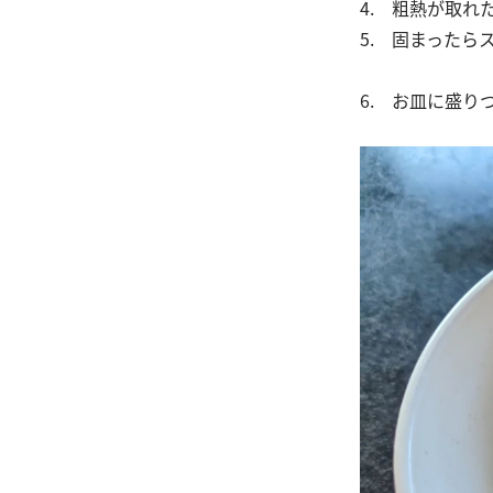
4. 粗熱が取
5. 固まったら
6. お皿に盛