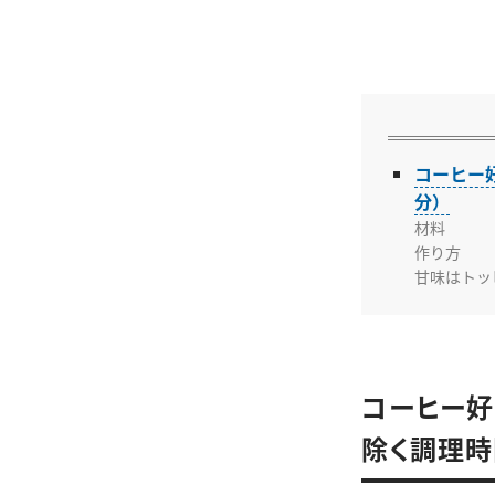
コーヒー
分）
材料
作り方
甘味はトッ
コーヒー好
除く調理時