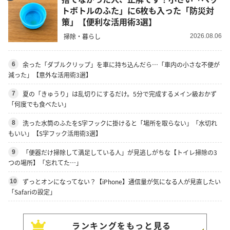
トボトルのふた」に6枚も入った「防災対
策」【便利な活用術3選】
掃除・暮らし
2026.08.06
余った「ダブルクリップ」を車に持ち込んだら…「車内の小さな不便が
6
減った」【意外な活用術3選】
夏の「きゅうり」は乱切りにするだけ。5分で完成するメイン級おかず
7
「何度でも食べたい」
洗った水筒のふたをS字フックに掛けると「場所を取らない」「水切れ
8
もいい」【S字フック活用術3選】
「便器だけ掃除して満足している人」が見逃しがちな【トイレ掃除の3
9
つの場所】「忘れてた…」
ずっとオンになってない？【iPhone】通信量が気になる人が見直したい
10
「Safariの設定」
ランキングをもっと見る