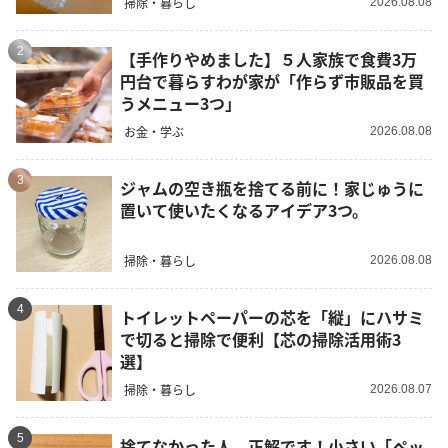
掃除・暮らし
2026.08.08
2
【手作りやめました】５人家族で食費3万
円台で暮らすわが家が「作らず市販品を買
うメニュー3つ」
お金・学ぶ
2026.08.08
3
ジャムの空き瓶を捨てる前に！家じゅうに
置いて使いたくなるアイデア3つ。
掃除・暮らし
2026.08.08
4
トイレットペーパーの芯を「縦」にハサミ
で切ると掃除で便利【芯の掃除活用術3
選】
掃除・暮らし
2026.08.07
5
捨てなかった人、正解です！小さい「ペッ