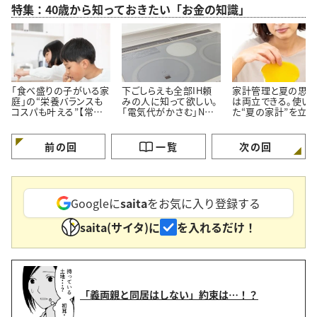
特集：40歳から知っておきたい「お金の知識」
「食べ盛りの子がいる家
下ごしらえも全部IH頼
家計管理と夏の思い
庭」の“栄養バランスも
みの人に知って欲しい。
は両立できる。使い
コスパも叶える”【常備
「電気代がかさむ」NG
た“夏の家計”を立て
しておきたい食材5つ】
習慣3つと節電のコツ
す【3つのポイント】
前の回
一覧
次の回
Googleに
saita
をお気に入り登録する
saita(サイタ)に
を入れるだけ！
「義両親と同居はしない」約束は…！？