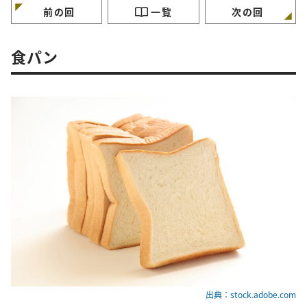
前の回
一覧
次の回
食パン
出典：stock.adobe.com