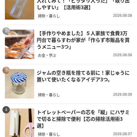
入れてみて！「ピッタリ入った」「取り出
しやすい」【活用術3選】
掃除・暮らし
2026.08.08
2
【手作りやめました】５人家族で食費3万
円台で暮らすわが家が「作らず市販品を買
うメニュー3つ」
お金・学ぶ
2026.08.08
3
ジャムの空き瓶を捨てる前に！家じゅうに
置いて使いたくなるアイデア3つ。
掃除・暮らし
2026.08.08
4
トイレットペーパーの芯を「縦」にハサミ
で切ると掃除で便利【芯の掃除活用術3
選】
掃除・暮らし
2026.08.07