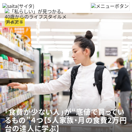
特集記事
「食費が少ない人」が“底値で買ってい
るもの”４つ【5人家族・月の食費2万円
台の達人に学ぶ】