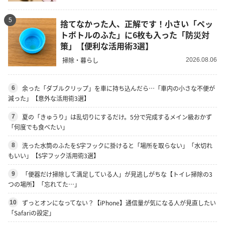
5
捨てなかった人、正解です！小さい「ペッ
トボトルのふた」に6枚も入った「防災対
策」【便利な活用術3選】
掃除・暮らし
2026.08.06
余った「ダブルクリップ」を車に持ち込んだら…「車内の小さな不便が
6
減った」【意外な活用術3選】
夏の「きゅうり」は乱切りにするだけ。5分で完成するメイン級おかず
7
「何度でも食べたい」
洗った水筒のふたをS字フックに掛けると「場所を取らない」「水切れ
8
もいい」【S字フック活用術3選】
「便器だけ掃除して満足している人」が見逃しがちな【トイレ掃除の3
9
つの場所】「忘れてた…」
ずっとオンになってない？【iPhone】通信量が気になる人が見直したい
10
「Safariの設定」