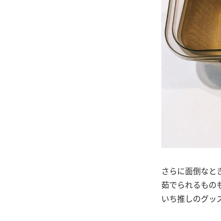
さらに面倒なと
茹でられるもの
いち推しのグッ