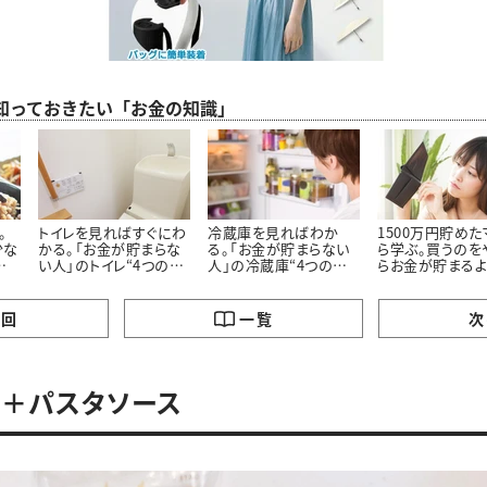
ら知っておきたい「お金の知識」
。
トイレを見ればすぐにわ
冷蔵庫を見ればわか
1500万円貯め
少な
かる。「お金が貯まらな
る。「お金が貯まらない
ら学ぶ。買うのを
の
い人」のトイレ“4つの特
人」の冷蔵庫“4つの特
らお金が貯まる
徴”
徴”
った「5つのモノ」
の回
一覧
次
＋パスタソース