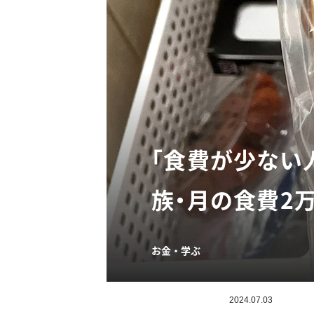
「食費が少ない
族・月の食費2
お金・学ぶ
2024.07.03