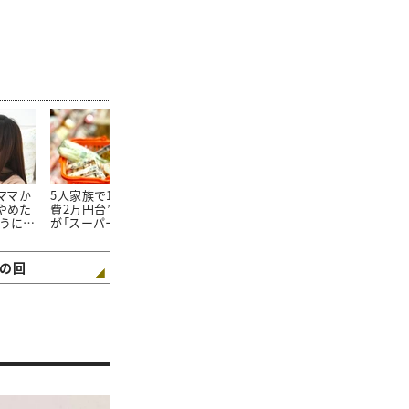
たママか
5人家族で1か月の“食
朝食を見ればわかる。
100均で買っ
やめた
費2万円台”。そんな私
「食費が平均よりも少な
20万円貯め
ようにな
が「スーパーで買わない
い家庭」の朝食“4つの
「リピートし
3つの食材」とは
特徴”
た100均グッ
の回