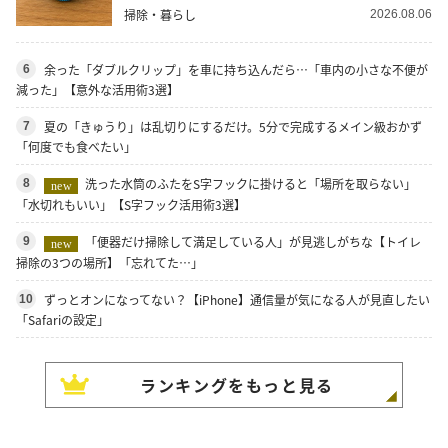
掃除・暮らし
2026.08.06
余った「ダブルクリップ」を車に持ち込んだら…「車内の小さな不便が
6
減った」【意外な活用術3選】
夏の「きゅうり」は乱切りにするだけ。5分で完成するメイン級おかず
7
「何度でも食べたい」
洗った水筒のふたをS字フックに掛けると「場所を取らない」
8
new
「水切れもいい」【S字フック活用術3選】
「便器だけ掃除して満足している人」が見逃しがちな【トイレ
9
new
掃除の3つの場所】「忘れてた…」
ずっとオンになってない？【iPhone】通信量が気になる人が見直したい
10
「Safariの設定」
ランキングをもっと見る