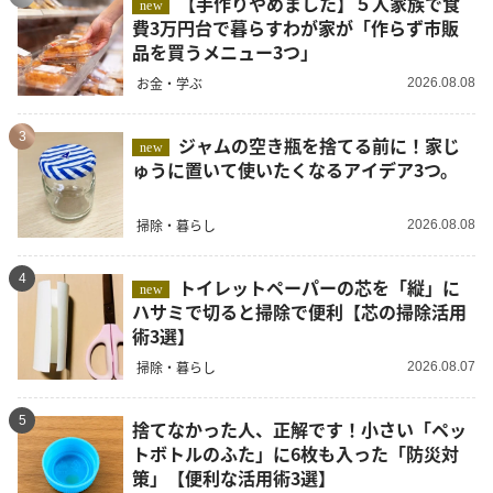
【手作りやめました】５人家族で食
new
費3万円台で暮らすわが家が「作らず市販
品を買うメニュー3つ」
お金・学ぶ
2026.08.08
3
ジャムの空き瓶を捨てる前に！家じ
new
ゅうに置いて使いたくなるアイデア3つ。
掃除・暮らし
2026.08.08
4
トイレットペーパーの芯を「縦」に
new
ハサミで切ると掃除で便利【芯の掃除活用
術3選】
掃除・暮らし
2026.08.07
5
捨てなかった人、正解です！小さい「ペッ
トボトルのふた」に6枚も入った「防災対
策」【便利な活用術3選】