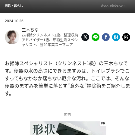
stock.adobe.com
掃除・暮らし
2024.10.26
三木ちな
お掃除クリンネスト1級、整理収納
アドバイザー1級、節約生活スペシ
ャリスト、歴20年業スーマニア
お掃除スペシャリスト（クリンネスト1級）の三木ちなで
す。便器の水の高さにできる黒ずみは、トイレブラシでこ
すってもなかなか落ちない厄介な汚れ。ここでは、そんな
便器の黒ずみを簡単に落とす“意外な”掃除術をご紹介しま
す。
広告