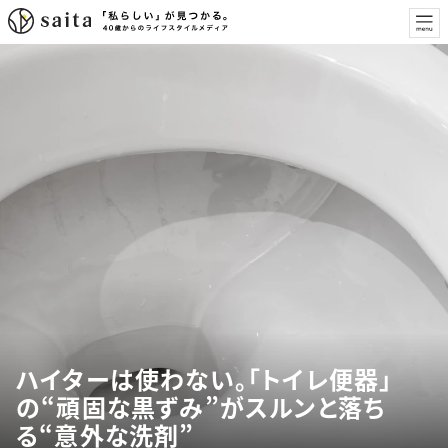
ハイターは使わない。「トイレ便器」
の“頑固な黒ずみ”がスルンと落ち
る“意外な洗剤”