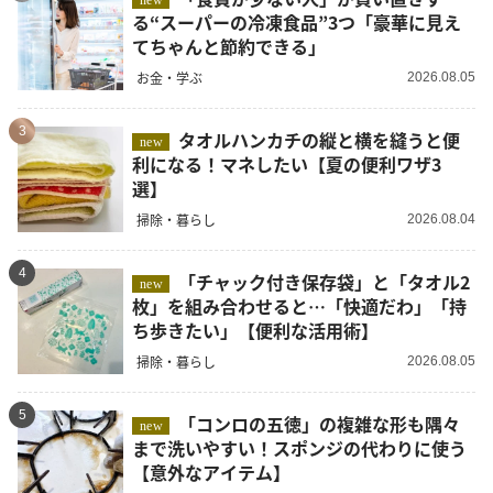
new
る“スーパーの冷凍食品”3つ「豪華に見え
てちゃんと節約できる」
お金・学ぶ
2026.08.05
3
タオルハンカチの縦と横を縫うと便
new
利になる！マネしたい【夏の便利ワザ3
選】
掃除・暮らし
2026.08.04
4
「チャック付き保存袋」と「タオル2
new
枚」を組み合わせると…「快適だわ」「持
ち歩きたい」【便利な活用術】
掃除・暮らし
2026.08.05
5
「コンロの五徳」の複雑な形も隅々
new
まで洗いやすい！スポンジの代わりに使う
【意外なアイテム】