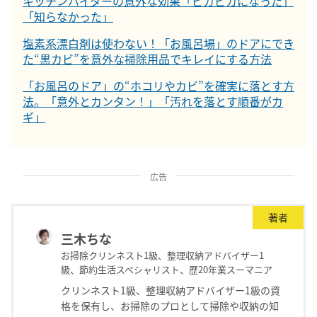
キッチンハイターの意外な効果「ピカピカになった」
「知らなかった」
塩素系漂白剤は使わない！「お風呂場」のドアにでき
た“黒カビ”を意外な掃除用品でキレイにする方法
「お風呂のドア」の“ホコリやカビ”を確実に落とす方
法。「意外とカンタン！」「汚れを落とす順番がカ
ギ」
広告
著者
三木ちな
お掃除クリンネスト1級、整理収納アドバイザー1
級、節約生活スペシャリスト、歴20年業スーマニア
クリンネスト1級、整理収納アドバイザー1級の資
格を保有し、お掃除のプロとして掃除や収納の知