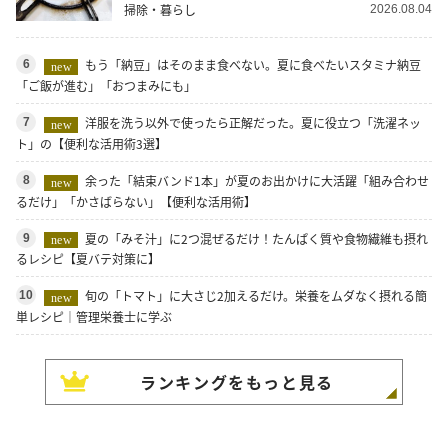
掃除・暮らし
2026.08.04
もう「納豆」はそのまま食べない。夏に食べたいスタミナ納豆
6
new
「ご飯が進む」「おつまみにも」
洋服を洗う以外で使ったら正解だった。夏に役立つ「洗濯ネッ
7
new
ト」の【便利な活用術3選】
余った「結束バンド1本」が夏のお出かけに大活躍「組み合わせ
8
new
るだけ」「かさばらない」【便利な活用術】
夏の「みそ汁」に2つ混ぜるだけ！たんぱく質や食物繊維も摂れ
9
new
るレシピ【夏バテ対策に】
旬の「トマト」に大さじ2加えるだけ。栄養をムダなく摂れる簡
10
new
単レシピ｜管理栄養士に学ぶ
ランキングをもっと見る