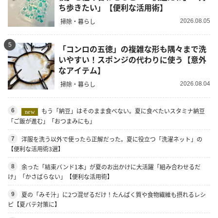
ち歩きたい」【便利な活用術】
掃除・暮らし
2026.08.05
5
「コンロの五徳」の複雑な形も隅々まで洗
いやすい！スポンジの代わりに使う【意外
なアイテム】
掃除・暮らし
2026.08.04
もう「納豆」はそのまま食べない。夏に食べたいスタミナ納豆
6
new
「ご飯が進む」「おつまみにも」
洋服を洗う以外で使ったら正解だった。夏に役立つ「洗濯ネット」の
7
【便利な活用術3選】
余った「結束バンド1本」が夏のお出かけに大活躍「組み合わせるだ
8
け」「かさばらない」【便利な活用術】
夏の「みそ汁」に2つ混ぜるだけ！たんぱく質や食物繊維も摂れるレシ
9
ピ【夏バテ対策に】