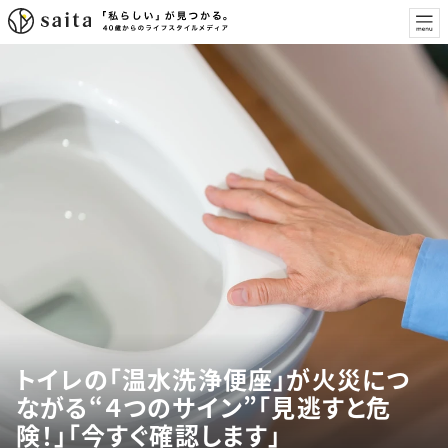
トイレの「温水洗浄便座」が火災につ
ながる“４つのサイン”「見逃すと危
険！」「今すぐ確認します」