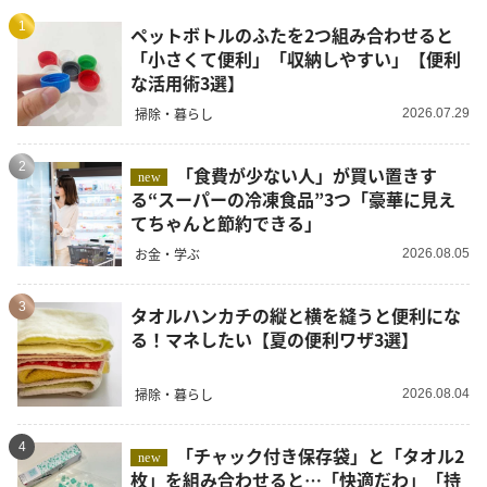
1
ペットボトルのふたを2つ組み合わせると
「小さくて便利」「収納しやすい」【便利
な活用術3選】
掃除・暮らし
2026.07.29
2
「食費が少ない人」が買い置きす
new
る“スーパーの冷凍食品”3つ「豪華に見え
てちゃんと節約できる」
お金・学ぶ
2026.08.05
3
タオルハンカチの縦と横を縫うと便利にな
る！マネしたい【夏の便利ワザ3選】
掃除・暮らし
2026.08.04
4
「チャック付き保存袋」と「タオル2
new
枚」を組み合わせると…「快適だわ」「持