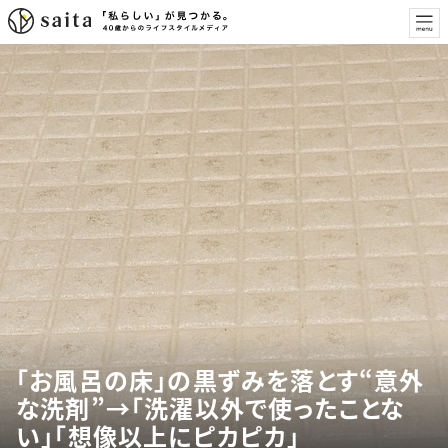
「お風呂の床」の黒ずみを落とす“意外
な洗剤”→「洗濯以外で使ったことな
い」「想像以上にピカピカ」