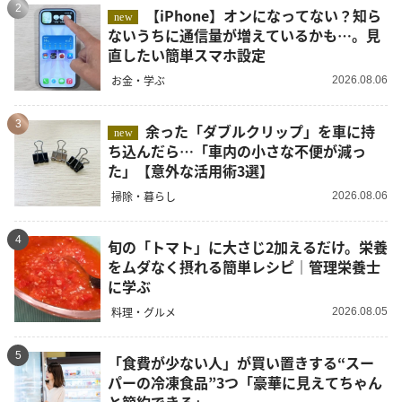
2
【iPhone】オンになってない？知ら
new
ないうちに通信量が増えているかも…。見
直したい簡単スマホ設定
お金・学ぶ
2026.08.06
3
余った「ダブルクリップ」を車に持
new
ち込んだら…「車内の小さな不便が減っ
た」【意外な活用術3選】
掃除・暮らし
2026.08.06
4
旬の「トマト」に大さじ2加えるだけ。栄養
をムダなく摂れる簡単レシピ｜管理栄養士
に学ぶ
料理・グルメ
2026.08.05
5
「食費が少ない人」が買い置きする“スー
パーの冷凍食品”3つ「豪華に見えてちゃん
と節約できる」