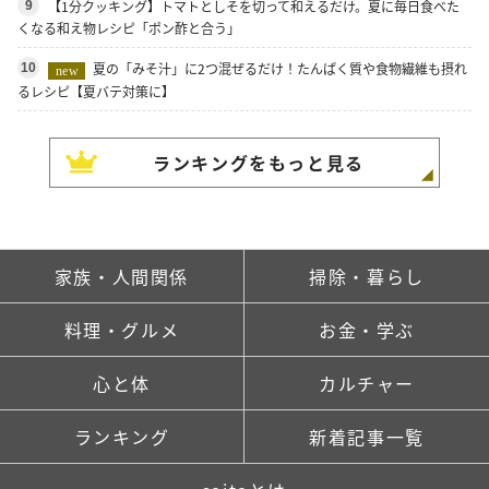
【1分クッキング】トマトとしそを切って和えるだけ。夏に毎日食べた
9
くなる和え物レシピ「ポン酢と合う」
夏の「みそ汁」に2つ混ぜるだけ！たんぱく質や食物繊維も摂れ
10
new
るレシピ【夏バテ対策に】
ランキングをもっと見る
家族・人間関係
掃除・暮らし
料理・グルメ
お金・学ぶ
心と体
カルチャー
ランキング
新着記事一覧