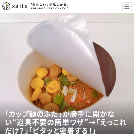
「カップ麺のふた」が勝手に開かな
い“道具不要の簡単ワザ”→「えっこれ
だけ？」「ピタッと密着する！」