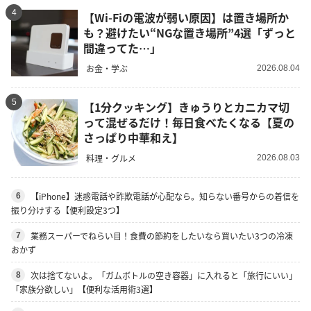
4
【Wi-Fiの電波が弱い原因】は置き場所か
も？避けたい“NGな置き場所”4選「ずっと
間違ってた…」
お金・学ぶ
2026.08.04
5
【1分クッキング】きゅうりとカニカマ切
って混ぜるだけ！毎日食べたくなる【夏の
さっぱり中華和え】
料理・グルメ
2026.08.03
【iPhone】迷惑電話や詐欺電話が心配なら。知らない番号からの着信を
6
振り分けする【便利設定3つ】
業務スーパーでねらい目！食費の節約をしたいなら買いたい3つの冷凍
7
おかず
次は捨てないよ。「ガムボトルの空き容器」に入れると「旅行にいい」
8
「家族分欲しい」【便利な活用術3選】