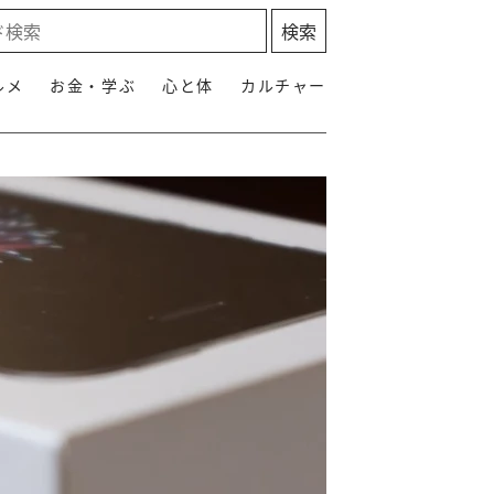
ルメ
お金・学ぶ
心と体
カルチャー