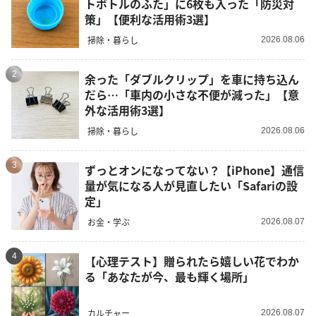
トボトルのふた」に6枚も入った「防災対
策」【便利な活用術3選】
掃除・暮らし
2026.08.06
2
余った「ダブルクリップ」を車に持ち込ん
だら…「車内の小さな不便が減った」【意
外な活用術3選】
掃除・暮らし
2026.08.06
3
ずっとオンになってない？【iPhone】通信
量が気になる人が見直したい「Safariの設
定」
お金・学ぶ
2026.08.07
4
【心理テスト】贈られたら嬉しい花でわか
る「あなたが今、最も輝く場所」
カルチャー
2026.08.07