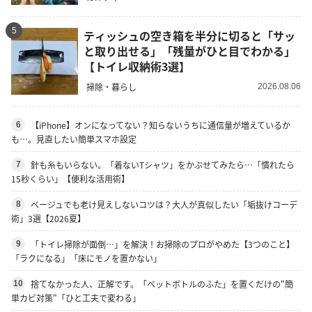
5
ティッシュの空き箱を半分に切ると「サッ
と取り出せる」「残量がひと目でわかる」
【トイレ収納術3選】
掃除・暮らし
2026.08.06
【iPhone】オンになってない？知らないうちに通信量が増えているか
6
も…。見直したい簡単スマホ設定
針も糸もいらない。「着ないTシャツ」をかぶせてみたら…「慣れたら
7
15秒くらい」【便利な活用術】
ベージュでも老け見えしないコツは？大人が真似したい「垢抜けコーデ
8
術」3選【2026夏】
「トイレ掃除が面倒…」を解決！お掃除のプロがやめた【3つのこと】
9
「ラクになる」「床にモノを置かない」
捨てなかった人、正解です。「ペットボトルのふた」を置くだけの"簡
10
単カビ対策"「ひと工夫で変わる」