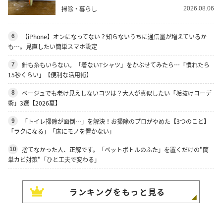
掃除・暮らし
2026.08.06
【iPhone】オンになってない？知らないうちに通信量が増えているか
6
も…。見直したい簡単スマホ設定
針も糸もいらない。「着ないTシャツ」をかぶせてみたら…「慣れたら
7
15秒くらい」【便利な活用術】
ベージュでも老け見えしないコツは？大人が真似したい「垢抜けコーデ
8
術」3選【2026夏】
「トイレ掃除が面倒…」を解決！お掃除のプロがやめた【3つのこと】
9
「ラクになる」「床にモノを置かない」
捨てなかった人、正解です。「ペットボトルのふた」を置くだけの"簡
10
単カビ対策"「ひと工夫で変わる」
ランキングをもっと見る