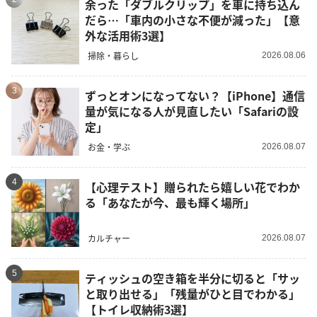
余った「ダブルクリップ」を車に持ち込ん
だら…「車内の小さな不便が減った」【意
外な活用術3選】
掃除・暮らし
2026.08.06
3
ずっとオンになってない？【iPhone】通信
量が気になる人が見直したい「Safariの設
定」
お金・学ぶ
2026.08.07
4
【心理テスト】贈られたら嬉しい花でわか
る「あなたが今、最も輝く場所」
カルチャー
2026.08.07
5
ティッシュの空き箱を半分に切ると「サッ
と取り出せる」「残量がひと目でわかる」
【トイレ収納術3選】