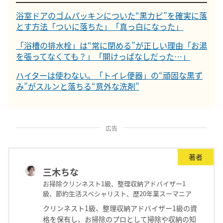
浴室ドアのゴムパッキンについた“黒カビ”を確実に落
とす方法「ついに落ちた」「真っ白になった」
「浴槽の排水栓」は“常に閉める”が正しい理由「お湯
を張ってなくても？」「開けっぱなしだった…」
ハイターは使わない。「トイレ便器」の“頑固な黒ず
み”がスルンと落ちる“意外な洗剤”
広告
著者
三木ちな
お掃除クリンネスト1級、整理収納アドバイザー1
級、節約生活スペシャリスト、歴20年業スーマニア
クリンネスト1級、整理収納アドバイザー1級の資
格を保有し、お掃除のプロとして掃除や収納の知