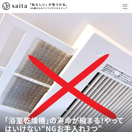
「浴室乾燥機」の寿命が縮まる！やって
はいけない“NGお手入れ3つ”