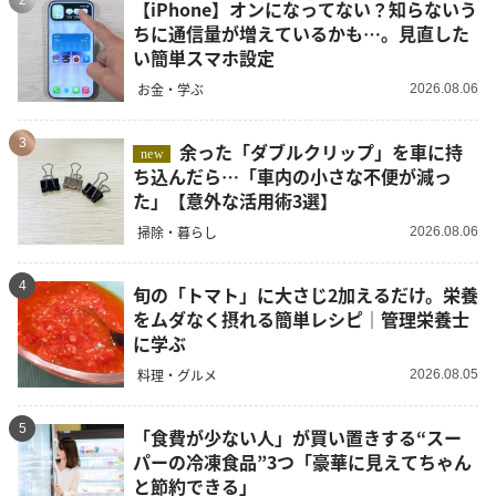
2
【iPhone】オンになってない？知らないう
ちに通信量が増えているかも…。見直した
い簡単スマホ設定
お金・学ぶ
2026.08.06
3
余った「ダブルクリップ」を車に持
new
ち込んだら…「車内の小さな不便が減っ
た」【意外な活用術3選】
掃除・暮らし
2026.08.06
4
旬の「トマト」に大さじ2加えるだけ。栄養
をムダなく摂れる簡単レシピ｜管理栄養士
に学ぶ
料理・グルメ
2026.08.05
5
「食費が少ない人」が買い置きする“スー
パーの冷凍食品”3つ「豪華に見えてちゃん
と節約できる」