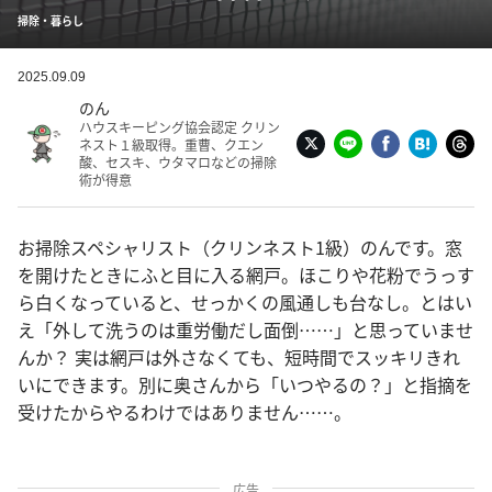
掃除・暮らし
2025.09.09
のん
ハウスキーピング協会認定 クリン
ネスト１級取得。重曹、クエン
酸、セスキ、ウタマロなどの掃除
術が得意
お掃除スペシャリスト（クリンネスト1級）のんです。窓
を開けたときにふと目に入る網戸。ほこりや花粉でうっす
ら白くなっていると、せっかくの風通しも台なし。とはい
え「外して洗うのは重労働だし面倒……」と思っていませ
んか？ 実は網戸は外さなくても、短時間でスッキリきれ
いにできます。別に奥さんから「いつやるの？」と指摘を
受けたからやるわけではありません……。
広告