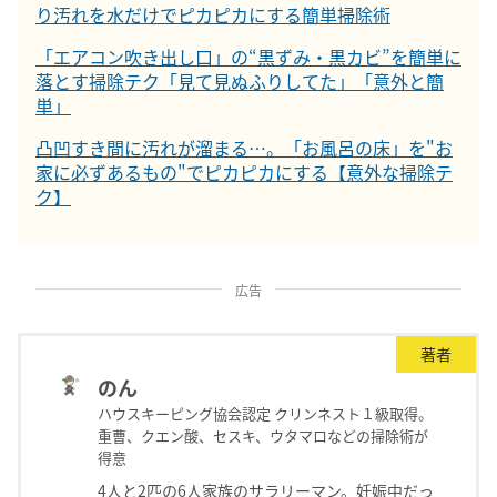
り汚れを水だけでピカピカにする簡単掃除術
「エアコン吹き出し口」の“黒ずみ・黒カビ”を簡単に
落とす掃除テク「見て見ぬふりしてた」「意外と簡
単」
凸凹すき間に汚れが溜まる…。「お風呂の床」を"お
家に必ずあるもの"でピカピカにする【意外な掃除テ
ク】
広告
著者
のん
ハウスキーピング協会認定 クリンネスト１級取得。
重曹、クエン酸、セスキ、ウタマロなどの掃除術が
得意
4人と2匹の6人家族のサラリーマン。妊娠中だっ