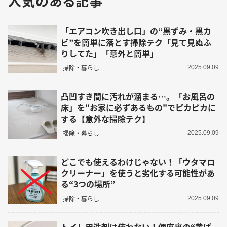
人気のある記事
「エアコン吹き出し口」の“黒ずみ・黒カ
ビ”を簡単に落とす掃除テク「見て見ぬふ
りしてた」「意外と簡単」
掃除・暮らし
2025.09.09
凸凹すき間に汚れが溜まる…。「お風呂の
床」を"お家に必ずあるもの"でピカピカに
する【意外な掃除テク】
掃除・暮らし
2025.09.09
どこでも使えるわけじゃない！「ウタマロ
クリーナー」を使うと劣化する可能性があ
る“3つの場所”
掃除・暮らし
2025.09.09
トイレ用洗剤は使わない！便座裏の“黄ば