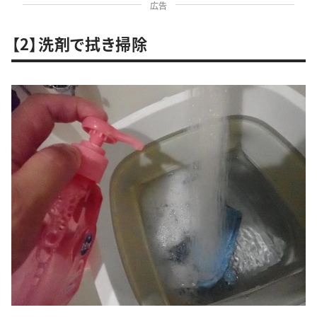
広告
【2】洗剤で拭き掃除