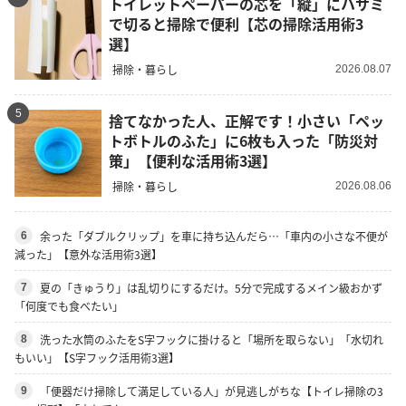
トイレットペーパーの芯を「縦」にハサミ
で切ると掃除で便利【芯の掃除活用術3
選】
掃除・暮らし
2026.08.07
5
捨てなかった人、正解です！小さい「ペッ
トボトルのふた」に6枚も入った「防災対
策」【便利な活用術3選】
掃除・暮らし
2026.08.06
余った「ダブルクリップ」を車に持ち込んだら…「車内の小さな不便が
6
減った」【意外な活用術3選】
夏の「きゅうり」は乱切りにするだけ。5分で完成するメイン級おかず
7
「何度でも食べたい」
洗った水筒のふたをS字フックに掛けると「場所を取らない」「水切れ
8
もいい」【S字フック活用術3選】
「便器だけ掃除して満足している人」が見逃しがちな【トイレ掃除の3
9