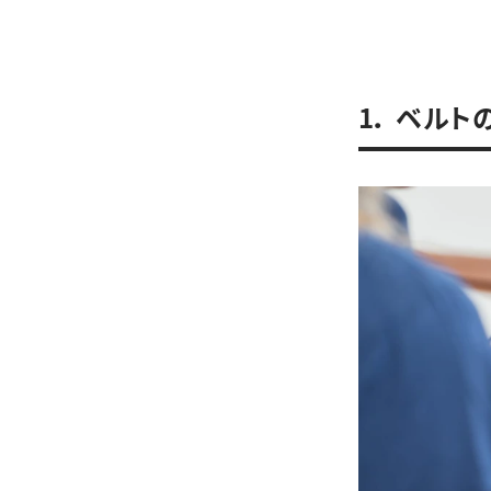
1． ベル