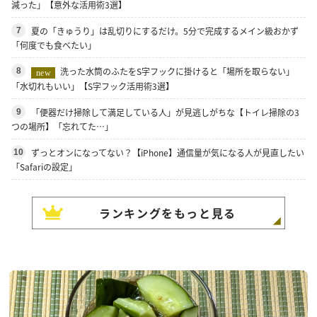
減った」【意外な活用術3選】
夏の「きゅうり」は乱切りにするだけ。5分で完成するメイン級おかず
7
「何度でも食べたい」
洗った水筒のふたをS字フックに掛けると「場所を取らない」
8
new
「水切れもいい」【S字フック活用術3選】
「便器だけ掃除して満足している人」が見逃しがちな【トイレ掃除の3
9
つの場所】「忘れてた…」
ずっとオンになってない？【iPhone】通信量が気になる人が見直したい
10
「Safariの設定」
ランキングをもっと見る