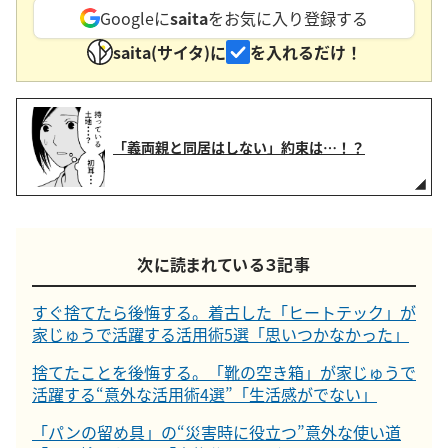
Googleに
saita
をお気に入り登録する
saita(サイタ)に
を入れるだけ！
「義両親と同居はしない」約束は…！？
次に読まれている３記事
すぐ捨てたら後悔する。着古した「ヒートテック」が
家じゅうで活躍する活用術5選「思いつかなかった」
捨てたことを後悔する。「靴の空き箱」が家じゅうで
活躍する“意外な活用術4選”「生活感がでない」
「パンの留め具」の“災害時に役立つ”意外な使い道