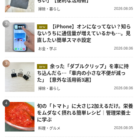
掃除・暮らし
2026.08.05
2
【iPhone】オンになってない？知ら
new
ないうちに通信量が増えているかも…。見
直したい簡単スマホ設定
お金・学ぶ
2026.08.06
3
余った「ダブルクリップ」を車に持
new
ち込んだら…「車内の小さな不便が減っ
た」【意外な活用術3選】
掃除・暮らし
2026.08.06
4
旬の「トマト」に大さじ2加えるだけ。栄養
をムダなく摂れる簡単レシピ｜管理栄養士
に学ぶ
料理・グルメ
2026.08.05