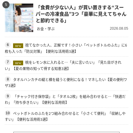
5
「食費が少ない人」が買い置きする“スー
パーの冷凍食品”3つ「豪華に見えてちゃん
と節約できる」
お金・学ぶ
2026.08.05
捨てなかった人、正解です！小さい「ペットボトルのふた」に6
6
new
枚も入った「防災対策」【便利な活用術3選】
桃をレモン水に入れると…「夫に言いたい」「見た目がきれ
7
new
い」【夏の果物の知って得する知恵3選】
タオルハンカチの縦と横を縫うと便利になる！マネしたい【夏の便利ワ
8
ザ3選】
「チャック付き保存袋」と「タオル2枚」を組み合わせると…「快適だ
9
わ」「持ち歩きたい」【便利な活用術】
ペットボトルのふたを2つ組み合わせると「小さくて便利」「収納しや
10
すい」【便利な活用術3選】