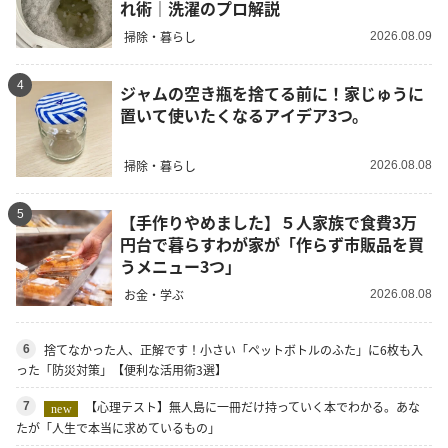
れ術｜洗濯のプロ解説
掃除・暮らし
2026.08.09
4
ジャムの空き瓶を捨てる前に！家じゅうに
置いて使いたくなるアイデア3つ。
掃除・暮らし
2026.08.08
5
【手作りやめました】５人家族で食費3万
円台で暮らすわが家が「作らず市販品を買
うメニュー3つ」
お金・学ぶ
2026.08.08
捨てなかった人、正解です！小さい「ペットボトルのふた」に6枚も入
6
った「防災対策」【便利な活用術3選】
【心理テスト】無人島に一冊だけ持っていく本でわかる。あな
7
new
たが「人生で本当に求めているもの」