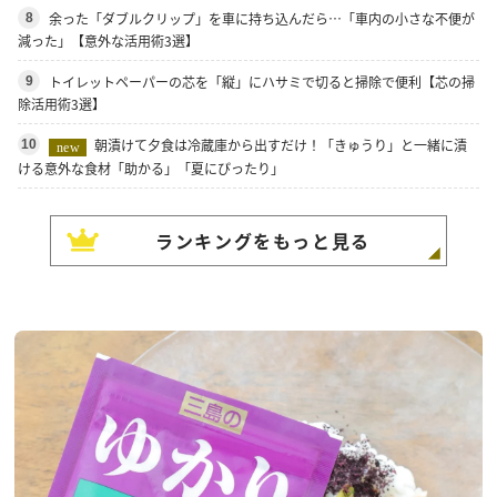
余った「ダブルクリップ」を車に持ち込んだら…「車内の小さな不便が
8
減った」【意外な活用術3選】
トイレットペーパーの芯を「縦」にハサミで切ると掃除で便利【芯の掃
9
除活用術3選】
朝漬けて夕食は冷蔵庫から出すだけ！「きゅうり」と一緒に漬
10
new
ける意外な食材「助かる」「夏にぴったり」
ランキングをもっと見る