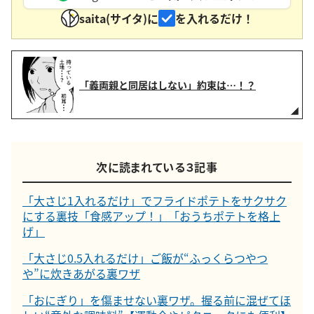
saita(サイタ)に
を入れるだけ！
「義両親と同居はしない」約束は…！？
次に読まれている３記事
「大さじ1入れるだけ」でフライドポテトをサクサク
にする裏技「食感アップ！」「おうちポテトを格上
げ」
「大さじ0.5入れるだけ」ご飯が“ふっくらつやつ
や”に炊きあがる裏ワザ
「おにぎり」を傷ませない裏ワザ。握る前に混ぜてほ