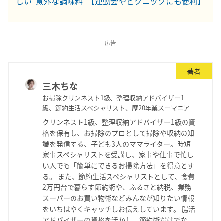
しい“意外な調味料”【運動会やピクニックにも便利】
広告
著者
三木ちな
お掃除クリンネスト1級、整理収納アドバイザー1
級、節約生活スペシャリスト、歴20年業スーマニア
クリンネスト1級、整理収納アドバイザー1級の資
格を保有し、お掃除のプロとして掃除や収納の知
識を発信する、子ども3人のママライター。時短
家事スペシャリストを受講し、家事や仕事で忙し
い人でも「簡単にできるお掃除方法」を得意とす
る。 また、節約生活スペシャリストとして、食費
2万円台で暮らす節約術や、ふるさと納税、業務
スーパーのお買い物術などみんなが知りたい情報
をいちはやくキャッチしお伝えしています。 腸活
アドバイザーの資格を活かし、節約術だけでな