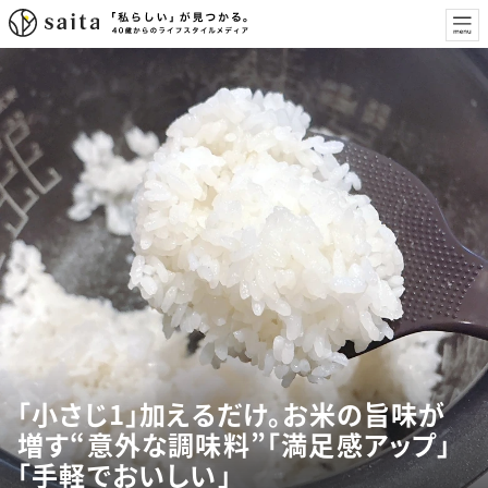
「小さじ1」加えるだけ。お米の旨味が
増す“意外な調味料”「満足感アップ」
「手軽でおいしい」