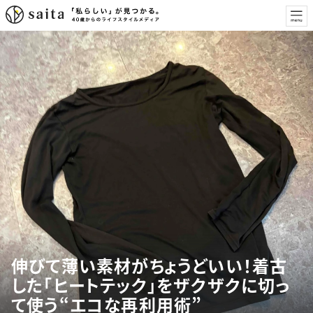
伸びて薄い素材がちょうどいい！着古
した「ヒートテック」をザクザクに切っ
て使う“エコな再利用術”