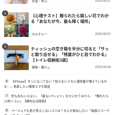
お金・学ぶ
2026.08.07
4
【心理テスト】贈られたら嬉しい花でわか
る「あなたが今、最も輝く場所」
カルチャー
2026.08.07
5
ティッシュの空き箱を半分に切ると「サッ
と取り出せる」「残量がひと目でわかる」
【トイレ収納術3選】
掃除・暮らし
2026.08.06
【iPhone】オンになってない？知らないうちに通信量が増えているか
6
も…。見直したい簡単スマホ設定
針も糸もいらない。「着ないTシャツ」をかぶせてみたら…「慣れたら
7
15秒くらい」【便利な活用術】
ベージュでも老け見えしないコツは？大人が真似したい「垢抜けコーデ
8