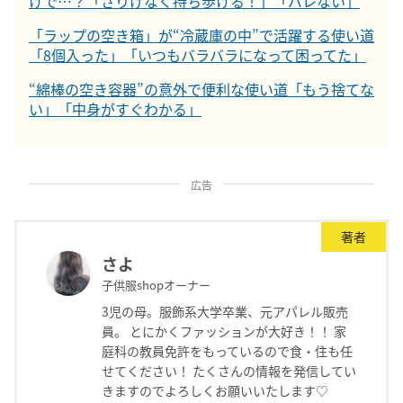
けで…？「さりげなく持ち歩ける！」「バレない」
「ラップの空き箱」が“冷蔵庫の中”で活躍する使い道
「8個入った」「いつもバラバラになって困ってた」
“綿棒の空き容器”の意外で便利な使い道「もう捨てな
い」「中身がすぐわかる」
広告
著者
さよ
子供服shopオーナー
3児の母。服飾系大学卒業、元アパレル販売
員。 とにかくファッションが大好き！！ 家
庭科の教員免許をもっているので食・住も任
せてください！ たくさんの情報を発信してい
きますのでよろしくお願いいたします♡