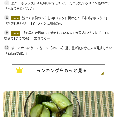
夏の「きゅうり」は乱切りにするだけ。5分で完成するメイン級おかず
7
「何度でも食べたい」
洗った水筒のふたをS字フックに掛けると「場所を取らない」
8
new
「水切れもいい」【S字フック活用術3選】
「便器だけ掃除して満足している人」が見逃しがちな【トイレ
9
new
掃除の3つの場所】「忘れてた…」
ずっとオンになってない？【iPhone】通信量が気になる人が見直したい
10
「Safariの設定」
ランキングをもっと見る