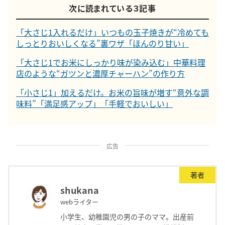
次に読まれている３記事
「大さじ1入れるだけ」いつもの玉子焼きが“冷めても
しっとりおいしくなる”裏ワザ「ほんのり甘い」
「大さじ1でお米にしっかり味が染み込む」中華料理
店のような“ガツンと濃厚チャーハン”の作り方
「小さじ1」加えるだけ。お米の旨味が増す“意外な調
味料”「満足感アップ」「手軽でおいしい」
広告
著者
shukana
webライター
小学生、幼稚園児の男の子のママ。出産前