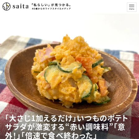
「大さじ1加えるだけ」いつものポテト
サラダが激変する“赤い調味料”「意
外！」「倍速で食べ終わった」