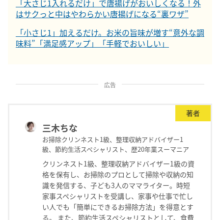
「大さじ1入れるだけ」で唐揚げがおいしくなる！外
はサクっと中はやわらかい唐揚げになる“裏ワザ”
「小さじ1」加えるだけ。お米の旨味が増す“意外な調
味料”「満足感アップ」「手軽でおいしい」
広告
著者
三木ちな
お掃除クリンネスト1級、整理収納アドバイザー1
級、節約生活スペシャリスト、歴20年業スーマニア
クリンネスト1級、整理収納アドバイザー1級の資
格を保有し、お掃除のプロとして掃除や収納の知
識を発信する、子ども3人のママライター。時短
家事スペシャリストを受講し、家事や仕事で忙し
い人でも「簡単にできるお掃除方法」を得意とす
る。 また、節約生活スペシャリストとして、食費