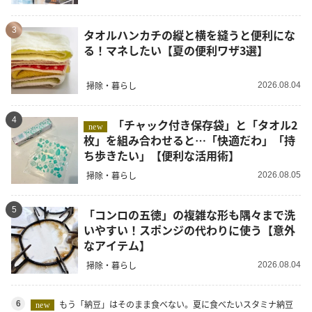
3
タオルハンカチの縦と横を縫うと便利にな
る！マネしたい【夏の便利ワザ3選】
掃除・暮らし
2026.08.04
4
「チャック付き保存袋」と「タオル2
new
枚」を組み合わせると…「快適だわ」「持
ち歩きたい」【便利な活用術】
掃除・暮らし
2026.08.05
5
「コンロの五徳」の複雑な形も隅々まで洗
いやすい！スポンジの代わりに使う【意外
なアイテム】
掃除・暮らし
2026.08.04
もう「納豆」はそのまま食べない。夏に食べたいスタミナ納豆
6
new