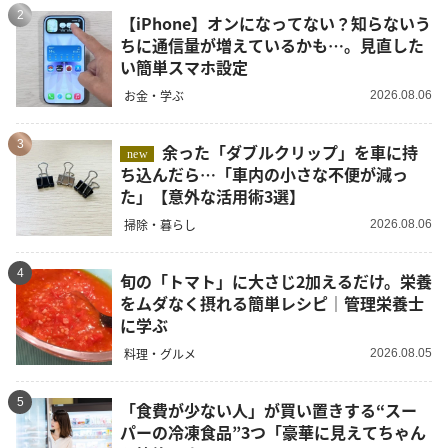
2
【iPhone】オンになってない？知らないう
ちに通信量が増えているかも…。見直した
い簡単スマホ設定
お金・学ぶ
2026.08.06
3
余った「ダブルクリップ」を車に持
new
ち込んだら…「車内の小さな不便が減っ
た」【意外な活用術3選】
掃除・暮らし
2026.08.06
4
旬の「トマト」に大さじ2加えるだけ。栄養
をムダなく摂れる簡単レシピ｜管理栄養士
に学ぶ
料理・グルメ
2026.08.05
5
「食費が少ない人」が買い置きする“スー
パーの冷凍食品”3つ「豪華に見えてちゃん