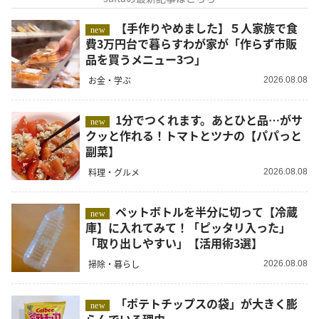
【手作りやめました】５人家族で食
new
費3万円台で暮らすわが家が「作らず市販
品を買うメニュー3つ」
お金・学ぶ
2026.08.08
1分でつくれます。あとひと品…がサ
new
クッと作れる！トマトとツナの【パパっと
副菜】
料理・グルメ
2026.08.08
ペットボトルを半分に切って【冷蔵
new
庫】に入れてみて！「ピッタリ入った」
「取り出しやすい」【活用術3選】
掃除・暮らし
2026.08.08
「ポテトチップスの袋」が大きく膨
new