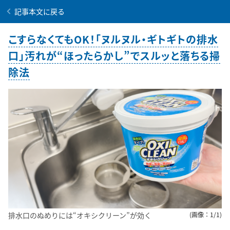
記事本文に戻る
こすらなくてもOK！「ヌルヌル・ギトギトの排水
口」汚れが“ほったらかし”でスルッと落ちる掃
除法
排水口のぬめりには“オキシクリーン”が効く
(画像：1/1)