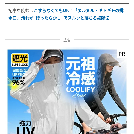
こすらなくてもOK！「ヌルヌル・ギトギトの排
水口」汚れが“ほったらかし”でスルッと落ちる掃除法
広告