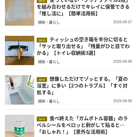
new
を組み合わせるだけでキレイに保管できる
「推し活に」【簡単活用術】
掃除・暮らし
2026.08.07
ティッシュの空き箱を半分に切ると
new
「サッと取り出せる」「残量がひと目でわ
かる」【トイレ収納術3選】
掃除・暮らし
2026.08.06
想像しただけでゾッとする。「夏の
new
浴室」に多い【2つのトラブル】「すぐ対
処する」
掃除・暮らし
2026.08.06
食べ終えた「ガムボトル容器」のラ
new
ベルシールをペロッと剥がして貼ると…
「おしゃれ！」【意外な活用術】