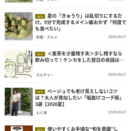
夏の「きゅうり」は乱切りにするだ
new
け。5分で完成するメイン級おかず「何度で
も食べたい」
料理・グルメ
2026.08.07
＜麦茶を少量残す夫＞少し残すなら
new
飲み切って！ケンカをした翌日の会話は…
カルチャー
2026.08.07
ベージュでも老け見えしないコツ
new
は？大人が真似したい「垢抜けコーデ術」
3選【2026夏】
心と体
2026.08.07
使いやすくお手頃な“旬を意識”し
new