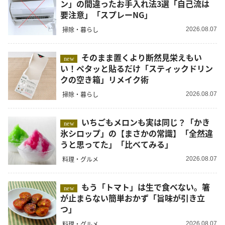
ン」の間違ったお手入れ法3選「自己流は
要注意」「スプレーNG」
掃除・暮らし
2026.08.07
そのまま置くより断然見栄えもい
new
い！ペタッと貼るだけ「スティックドリン
クの空き箱」リメイク術
掃除・暮らし
2026.08.07
いちごもメロンも実は同じ？「かき
new
氷シロップ」の【まさかの常識】「全然違
うと思ってた」「比べてみる」
料理・グルメ
2026.08.07
もう「トマト」は生で食べない。箸
new
が止まらない簡単おかず「旨味が引き立
つ」
料理・グルメ
2026.08.07