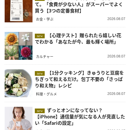
て。「食費が少ない人」がスーパーでよく
買う【3つの定番食材】
お金・学ぶ
2026.08.07
【心理テスト】贈られたら嬉しい花
new
でわかる「あなたが今、最も輝く場所」
カルチャー
2026.08.07
【1分クッキング】きゅうりと豆腐を
new
ちぎって和えるだけ。包丁不要の「さっぱ
り和え物」レシピ
料理・グルメ
2026.08.07
ずっとオンになってない？
new
【iPhone】通信量が気になる人が見直した
い「Safariの設定」