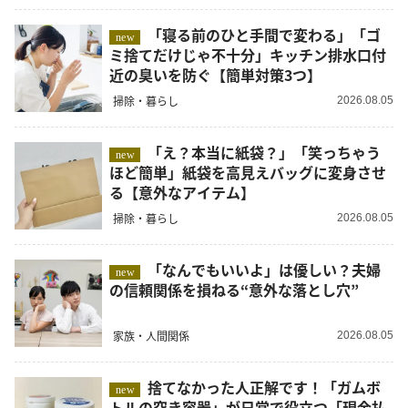
「寝る前のひと手間で変わる」「ゴ
new
ミ捨てだけじゃ不十分」キッチン排水口付
近の臭いを防ぐ【簡単対策3つ】
掃除・暮らし
2026.08.05
「え？本当に紙袋？」「笑っちゃう
new
ほど簡単」紙袋を高見えバッグに変身させ
る【意外なアイテム】
掃除・暮らし
2026.08.05
「なんでもいいよ」は優しい？夫婦
new
の信頼関係を損ねる“意外な落とし穴”
家族・人間関係
2026.08.05
捨てなかった人正解です！「ガムボ
new
トルの空き容器」が日常で役立つ「現金払