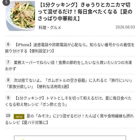
5
【1分クッキング】きゅうりとカニカマ切
って混ぜるだけ！毎日食べたくなる【夏の
さっぱり中華和え】
料理・グルメ
2026.08.03
【iPhone】迷惑電話や詐欺電話が心配なら。知らない番号からの着信を
6
振り分けする【便利設定3つ】
業務スーパーでねらい目！食費の節約をしたいなら買いたい3つの冷凍
7
おかず
次は捨てないよ。「ガムボトルの空き容器」に入れると「旅行にいい」
8
「家族分欲しい」【便利な活用術3選】
【1分クッキング】トマトとしそを切って和えるだけ。夏に毎日食べた
9
くなる和え物レシピ「ポン酢と合う」
夏の「みそ汁」に2つ混ぜるだけ！たんぱく質や食物繊維も摂れ
10
new
るレシピ【夏バテ対策に】