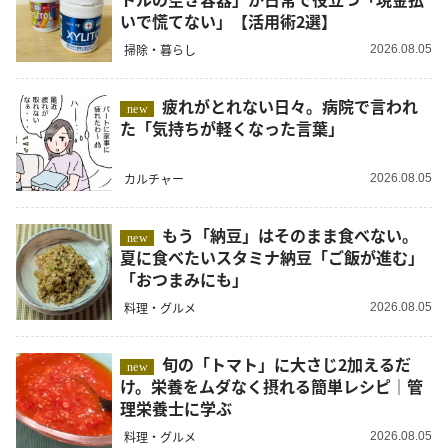
いで慌てない」【活用術2選】
掃除・暮らし
2026.08.05
疲れがとれない日々。病院で言われ
new
た「気持ちが軽くなった言葉」
カルチャー
2026.08.05
もう「納豆」はそのまま食べない。
new
夏に食べたいスタミナ納豆「ご飯が進む」
「おつまみにも」
料理・グルメ
2026.08.05
旬の「トマト」に大さじ2加えるだ
new
け。栄養をムダなく摂れる簡単レシピ｜管
理栄養士に学ぶ
料理・グルメ
2026.08.05