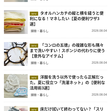
タオルハンカチの縦と横を縫うと便
new
利になる！マネしたい【夏の便利ワザ3
選】
掃除・暮らし
2026.08.04
「コンロの五徳」の複雑な形も隅々
new
まで洗いやすい！スポンジの代わりに使う
【意外なアイテム】
掃除・暮らし
2026.08.04
洋服を洗う以外で使ったら正解だっ
new
た。夏に役立つ「洗濯ネット」の【便利な
活用術3選】
掃除・暮らし
2026.08.04
床だけ拭いて終わってない？「スリ
new