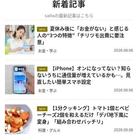
新着記事
saitaの最新記事はこちら
夏休み後に「お金がない」と感じる
new
人の“3つの特徴”「チリツモ出費に要注
意」
お金・学ぶ
2026.08.06
【iPhone】オンになってない？知ら
new
ないうちに通信量が増えているかも…。見
直したい簡単スマホ設定
お金・学ぶ
2026.08.06
【1分クッキング】トマト1個とベビ
new
ーチーズ2個を和えるだけ「デパ地下風に
変身」「組み合わせバッチリ」
料理・グルメ
2026.08.06