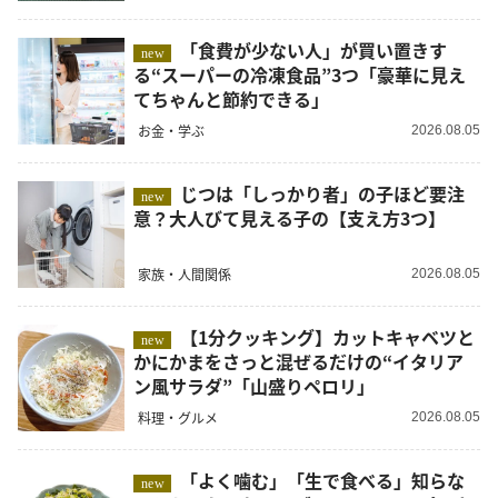
「食費が少ない人」が買い置きす
new
る“スーパーの冷凍食品”3つ「豪華に見え
てちゃんと節約できる」
お金・学ぶ
2026.08.05
じつは「しっかり者」の子ほど要注
new
意？大人びて見える子の【支え方3つ】
家族・人間関係
2026.08.05
【1分クッキング】カットキャベツと
new
かにかまをさっと混ぜるだけの“イタリア
ン風サラダ”「山盛りペロリ」
料理・グルメ
2026.08.05
「よく噛む」「生で食べる」知らな
new