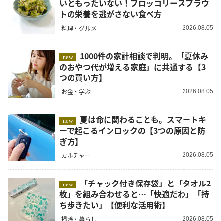
いともったいない！ブロッコリースプラウ
トの栄養を逃がさない食べ方
料理・グルメ
2026.08.05
1000件の家計相談で判明。「夏休み
new
のおやつ代が増える家庭」に共通する【3
つの買い方】
お金・学ぶ
2026.08.05
夏は命に関わることも。スマートキ
new
ーで起こるインロックの【3つの原因と防
ぎ方】
カルチャー
2026.08.05
「チャック付き保存袋」と「タオル2
new
枚」を組み合わせると…「快適だわ」「持
ち歩きたい」【便利な活用術】
掃除・暮らし
2026.08.05