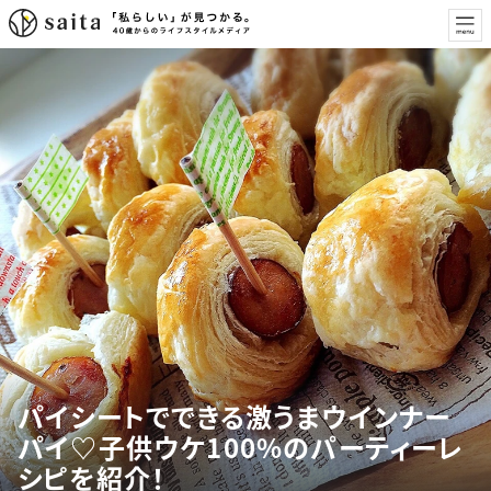
パイシートでできる激うまウインナー
パイ♡子供ウケ100%のパーティーレ
シピを紹介！