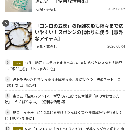
きたい」【便利な活用術】
掃除・暮らし
2026.08.05
5
「コンロの五徳」の複雑な形も隅々まで洗
いやすい！スポンジの代わりに使う【意外
なアイテム】
掃除・暮らし
2026.08.04
もう「納豆」はそのまま食べない。夏に食べたいスタミナ納豆
6
new
「ご飯が進む」「おつまみにも」
洋服を洗う以外で使ったら正解だった。夏に役立つ「洗濯ネット」の
7
【便利な活用術3選】
余った「結束バンド1本」が夏のお出かけに大活躍「組み合わせるだ
8
け」「かさばらない」【便利な活用術】
夏の「みそ汁」に2つ混ぜるだけ！たんぱく質や食物繊維も摂れるレシ
9
ピ【夏バテ対策に】
旬の「トマト」に大さじ2加えるだけ。栄養をムダなく摂れる簡
10
new