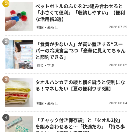
1
ペットボトルのふたを2つ組み合わせると
「小さくて便利」「収納しやすい」【便利
な活用術3選】
掃除・暮らし
2026.07.29
2
「食費が少ない人」が買い置きする“スー
パーの冷凍食品”3つ「豪華に見えてちゃん
と節約できる」
お金・学ぶ
2026.08.05
3
タオルハンカチの縦と横を縫うと便利にな
る！マネしたい【夏の便利ワザ3選】
掃除・暮らし
2026.08.04
4
「チャック付き保存袋」と「タオル2枚」
を組み合わせると…「快適だわ」「持ち歩