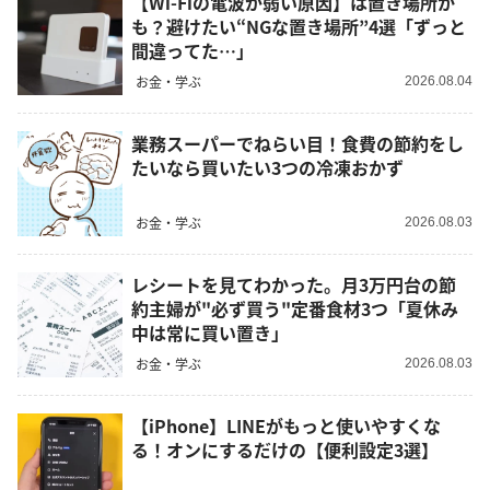
【Wi-Fiの電波が弱い原因】は置き場所か
も？避けたい“NGな置き場所”4選「ずっと
間違ってた…」
お金・学ぶ
2026.08.04
業務スーパーでねらい目！食費の節約をし
たいなら買いたい3つの冷凍おかず
お金・学ぶ
2026.08.03
レシートを見てわかった。月3万円台の節
約主婦が"必ず買う"定番食材3つ「夏休み
中は常に買い置き」
お金・学ぶ
2026.08.03
【iPhone】LINEがもっと使いやすくな
る！オンにするだけの【便利設定3選】