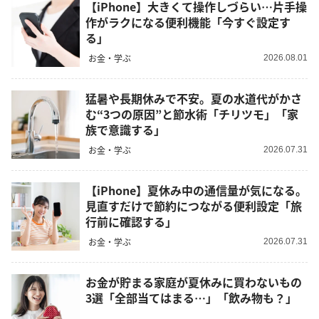
【iPhone】大きくて操作しづらい…片手操
作がラクになる便利機能「今すぐ設定す
る」
お金・学ぶ
2026.08.01
猛暑や長期休みで不安。夏の水道代がかさ
む“3つの原因”と節水術「チリツモ」「家
族で意識する」
お金・学ぶ
2026.07.31
【iPhone】夏休み中の通信量が気になる。
見直すだけで節約につながる便利設定「旅
行前に確認する」
お金・学ぶ
2026.07.31
お金が貯まる家庭が夏休みに買わないもの
3選「全部当てはまる…」「飲み物も？」