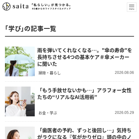
「学び」の記事一覧
雨を弾いてくれなくなる…。"傘の寿命"を
長持ちさせる4つの基本ケア＃傘メーカー
に聞いた
掃除・暮らし
2026.08.06
「もう手放せないかも…」アラフォー女性
たちの“リアルなAI活用術”
お金・学ぶ
2026.05.29
「歯医者の予約、ずっと後回し…」気持ち
がラクになる『気がかりゼロ』頭の中のノ