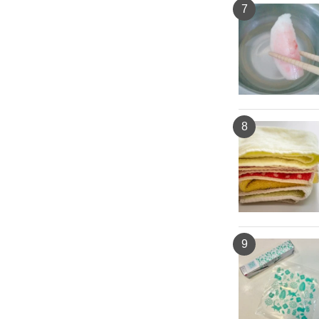
7
8
9