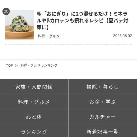
20
朝「おにぎり」に2つ混ぜるだけ！ミネラ
ルやβカロテンも摂れるレシピ【夏バテ対
策に】
料理・グルメ
2026.08.02
TOP
料理・グルメランキング
家族・人間関係
掃除・暮らし
料理・グルメ
お金・学ぶ
心と体
カルチャー
ランキング
新着記事一覧