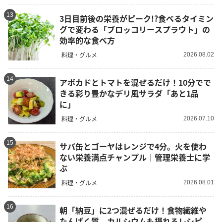
13
3日目前後の栄養がピーク!?食べるタイミン
グで変わる「ブロッコリースプラウト」の
効率的な食べ方
料理・グルメ
2026.08.02
14
アボカドとトマトを混ぜるだけ！10分でで
きる彩り豊かなデリ風サラダ「あと1品
に」
料理・グルメ
2026.07.10
15
サバ缶とゴーヤはレンジで4分。火を使わ
ない栄養満点チャンプル｜管理栄養士に学
ぶ
料理・グルメ
2026.08.01
16
朝「納豆」に2つ混ぜるだけ！食物繊維や
たんぱく質、カルシウムも摂れるレシピ