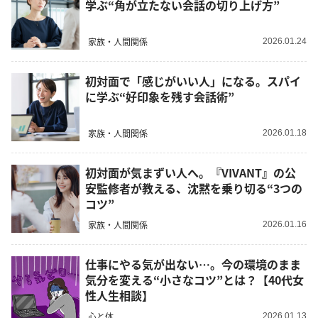
学ぶ“角が立たない会話の切り上げ方”
家族・人間関係
2026.01.24
初対面で「感じがいい人」になる。スパイ
に学ぶ“好印象を残す会話術”
家族・人間関係
2026.01.18
初対面が気まずい人へ。『VIVANT』の公
安監修者が教える、沈黙を乗り切る“3つの
コツ”
家族・人間関係
2026.01.16
仕事にやる気が出ない…。今の環境のまま
気分を変える“小さなコツ”とは？【40代女
性人生相談】
心と体
2026.01.13