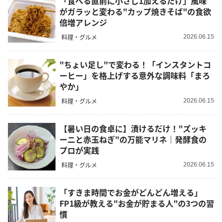
「食べる直前に小さじ1加えるだけ」風味
がガラッと変わる"カップ焼きそば"の食欲
倍増アレンジ
料理・グルメ
2026.06.15
"ちょい足し"で変わる！「インスタントコ
ーヒー」を格上げする意外な調味料「まろ
やか」
料理・グルメ
2026.06.15
【暑い日の食卓に】漬けるだけ！"ズッキ
ーニと赤玉ねぎ"の万能マリネ｜発酵食の
プロが実践
料理・グルメ
2026.06.15
「すきま時間でお金がどんどん増える」
FP1級が教える"お金が貯まる人"の3つの習
慣