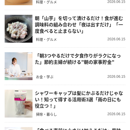
料理・グルメ
2026.06.15
朝「山芋」を切って漬けるだけ！食が進む
調味料の組み合わせ「夜は出すだけ」「一
度食べると止まらない」
料理・グルメ
2026.06.15
「朝3つやるだけで夕食作りがラクになっ
た」節約主婦が続ける"朝の家事貯金"
お金・学ぶ
2026.06.15
シャワーキャップは髪にかぶるだけじゃな
い！知って得する活用術3選「雨の日にも
役立つ！」
掃除・暮らし
2026.06.15