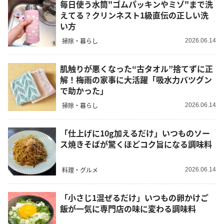
毎日使う水筒"ゴムパッキンやミゾ"まで洗
えてる？クリンネスト1級直伝の正しい洗
い方
掃除・暮らし
2026.06.14
肌触りが悪くなった“古タオル”捨てずに正
解！梅雨の家事に大活躍「吸水力バツグン
で助かった」
掃除・暮らし
2026.06.14
「仕上げに10g加えるだけ」いつものソー
ス焼きそばが驚くほどコク旨になる調味料
料理・グルメ
2026.06.14
「小さじ1混ぜるだけ」いつもの卵かけご
飯が一気に専門店の味に変わる調味料