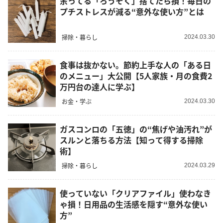
余ってる「ろうそく」捨てたら損！毎日の
プチストレスが減る“意外な使い方”とは
掃除・暮らし
2024.03.30
食事は抜かない。節約上手な人の「ある日
のメニュー」大公開【5人家族・月の食費2
万円台の達人に学ぶ】
お金・学ぶ
2024.03.30
ガスコンロの「五徳」の“焦げや油汚れ”が
スルンと落ちる方法【知って得する掃除
術】
掃除・暮らし
2024.03.29
使っていない「クリアファイル」使わなき
ゃ損！日用品の生活感を隠す“意外な使い
方”