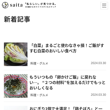
新着記事
「白菜」まるごと使わなきゃ損！ご飯がす
すむ白菜のおいしい食べ方
料理・グルメ
2024.03.30
もういつもの「卵かけご飯」に戻れな
い…。 “２つの材料”を加えるだけでもっと
おいしくなる
料理・グルメ
2024.03.30
おにぎり1個で大満足！「鶏そぼろ」と一