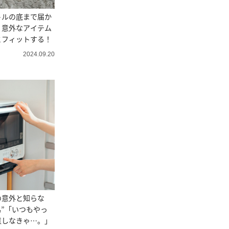
トルの底まで届か
！意外なアイテム
とフィットする！
2024.09.20
の意外と知らな
為”「いつもやっ
意しなきゃ…。」