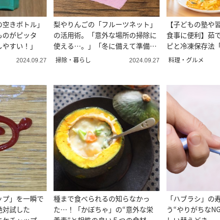
の空きボトル」
梨やりんごの「フルーツネット」
【子どもの塾や
ものがピッタ
の活用術。「意外な場所の掃除に
食事に便利】茹
しやすい！」
使える…。」「冬に備えて準備し
ピと冷凍保存法
なきゃ」
掃除・暮らし
料理・グルメ
2024.09.27
2024.09.27
ップ」を一瞬で
種まで食べられるの知らなかっ
「ハブラシ」の
絶対試した
た…！「かぼちゃ」の“意外な栄
う“やりがちなN