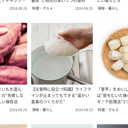
にケチャップが
養素”と相性の良い５つの食材
しい替えどき
料理・グルメ
掃除・暮らし
2024.09.26
2024.09.25
まいもを選ん
【災害時に役立つ知識】ライフラ
「里芋」をおい
」の“失敗しな
インが止まってもできる“温かい
は“皮をむいた後
しい保存法
食事のつくりかた”
ギ！下処理法“3
掃除・暮らし
料理・グルメ
2024.09.24
2024.09.23