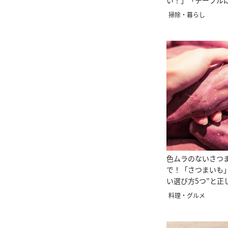
い！」「テーブル
広がらない」
掃除・暮らし
色ムラのないさつ
で！「さつまいも
い選び方5つ”と正
料理・グルメ