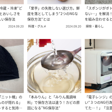
冷蔵・冷凍”ど
「里芋」の失敗しない選び方。鮮
「スポンジがボ
存とおいしさを
度を落としてしまう“2つのNGな
ない…」を解消
しい保存法
保存方法”とは
を組み合わせる
料理・グルメ
掃除・暮らし
2024.09.20
2024.09.20
「ニット帽」の
「本みりん」と「みりん風調味
「電子レンジ」
ものが隠れる」
料」で保存方法は違う！カビの原
い“３つのNG行
トすると気持ち
因になる“NG保存法”
てた…！」「注