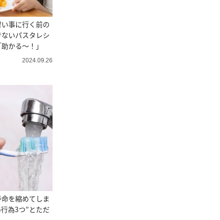
習い事に行く前の
でないパスタレシ
「助かる～！」
2024.09.26
寿命を縮めてしま
G行為3つ”とただ