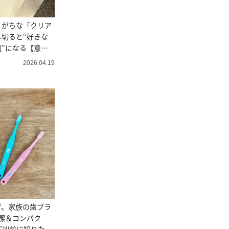
りがちな「クリア
切ると“好きな
”になる【意外
2026.04.19
ず。家族の歯ブラ
潔＆コンパク