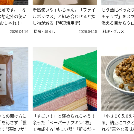
正解です。「な
断然使いやすいじゃん。「ファイ
もう蓋にべった
の想定外の使い
ルボックス」と組み合わせると探
チャップ」をス
「おしゃれ！」
し物が減る【時短活用術】
添える目からウ
掃除・暮らし
料理・グルメ
2026.04.16
2026.04.15
つもの開け方に
「すごい！」と褒められちゃう！
「小さじ0.5加
手を汚さず「袋
余った「ペーパーナプキン1枚」
る」納豆にコク
す“感動ワザ”
で完成する“美しい器”「折るだけ
れる“意外な調味