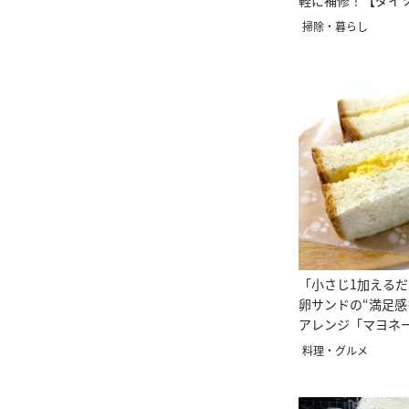
軽に補修！【ダイ
便利グッズ
掃除・暮らし
「小さじ1加える
卵サンドの“満足感
アレンジ「マヨネ
い」
料理・グルメ