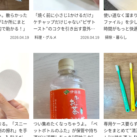
ゃ。散らかった
「焼く前に小さじ1かけるだけ」
使い道なく溜ま
が1か所にまと
ケチャップだけじゃない“ピザト
ファイル」を少し
的で助かる！」
ースト”のコクを引き出す意外な
時間がもっと快適
調味料
な使い方】
料理・グルメ
掃除・暮らし
2026.04.19
2026.04.19
なる。「スニー
つい集めたくなっちゃうよ。「ペ
専用ケース要ら
側の擦れ」を手
ットボトルのふた」が保管や持ち
シをまとめて“清