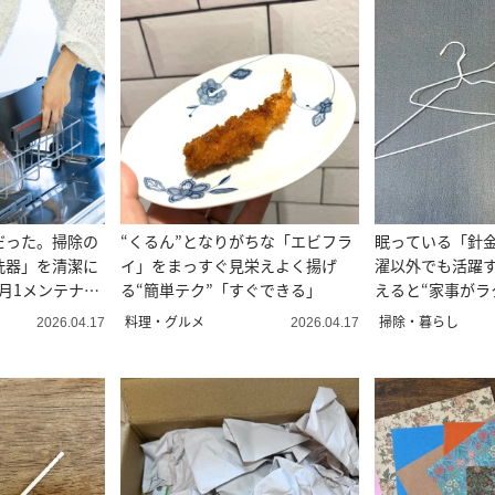
だった。掃除の
“くるん”となりがちな「エビフラ
眠っている「針
洗器」を清潔に
イ」をまっすぐ見栄えよく揚げ
濯以外でも活躍
“月1メンテナン
る“簡単テク”「すぐできる」
えると“家事がラ
2選
料理・グルメ
掃除・暮らし
2026.04.17
2026.04.17