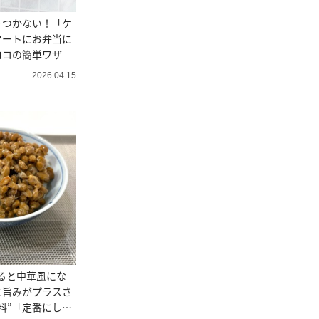
りつかない！「ケ
マートにお弁当に
ロコの簡単ワザ
2026.04.15
えると中華風にな
と旨みがプラスさ
料”「定番にした