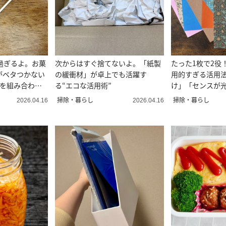
過ぎるよ。お菓
次からはすぐ捨てないよ。「紙製
たった1枚で2役
がベタつかない
の緩衝材」が卓上でも活躍す
用的すぎる活用法
のを組み合わせ
る“エコな活用術”
け」「センスが
掃除・暮らし
掃除・暮らし
2026.04.16
2026.04.16