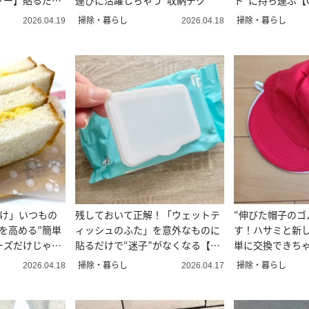
ソー】貼るだけ
運びに活躍しちゃう“収納テク”
ト”に持ち運ぶ【
裏ワザ】
掃除・暮らし
掃除・暮らし
2026.04.19
2026.04.18
だけ」いつもの
残しておいて正解！「ウェットテ
“伸びた帽子のゴ
を高める”簡単
ィッシュのふた」を意外なものに
す！ハサミと新
ーズだけじゃな
貼るだけで“迷子”がなくなる【裏
単に交換できち
活用術】
掃除・暮らし
掃除・暮らし
2026.04.18
2026.04.17