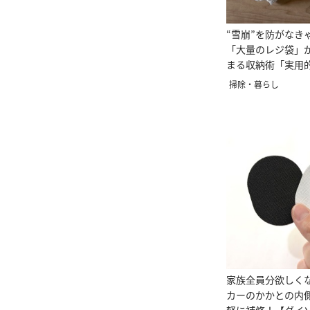
“雪崩”を防がなき
「大量のレジ袋」
まる収納術「実用
掃除・暮らし
家族全員分欲しく
カーのかかとの内