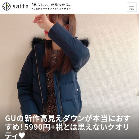
GUの新作高見えダウンが本当におす
すめ！5990円+税とは思えないクオリ
ティ♥