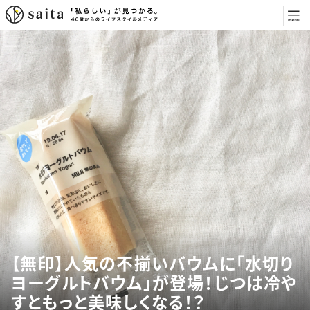
【無印】人気の不揃いバウムに「水切り
ヨーグルトバウム」が登場！じつは冷や
すともっと美味しくなる！？