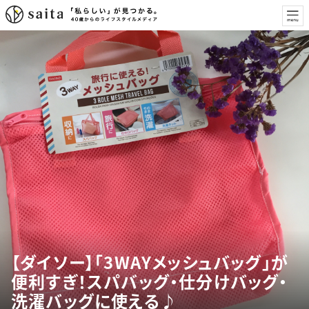
【ダイソー】「3WAYメッシュバッグ」が
便利すぎ！スパバッグ・仕分けバッグ・
洗濯バッグに使える♪