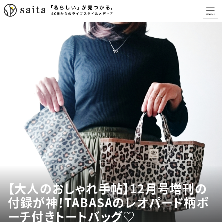
【大人のおしゃれ手帖】12月号増刊の
付録が神！TABASAのレオパード柄ポ
ーチ付きトートバッグ♡