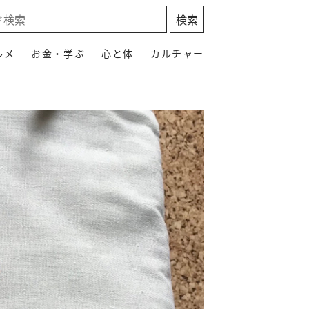
ルメ
お金・学ぶ
心と体
カルチャー