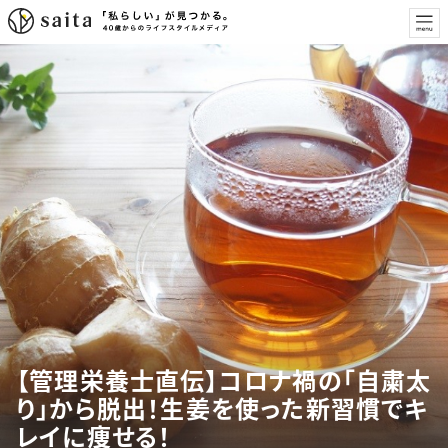
【管理栄養士直伝】コロナ禍の「自粛太
り」から脱出！生姜を使った新習慣でキ
レイに痩せる！