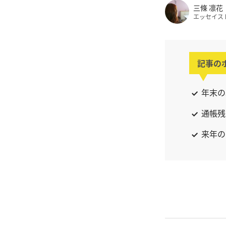
三條 凛花
エッセイス
記事の
年末の
通帳残
来年の