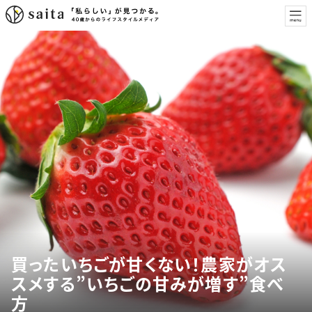
買ったいちごが甘くない！農家がオス
スメする”いちごの甘みが増す”食べ
方