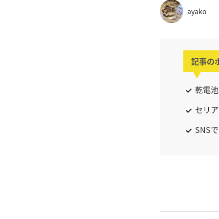
ayako
記事の
乾電池
セリア
SNS