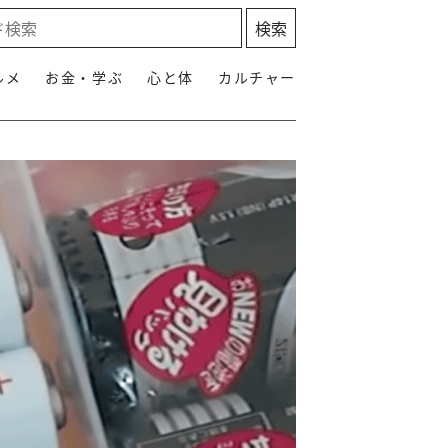
ルメ
お金・学ぶ
心と体
カルチャー