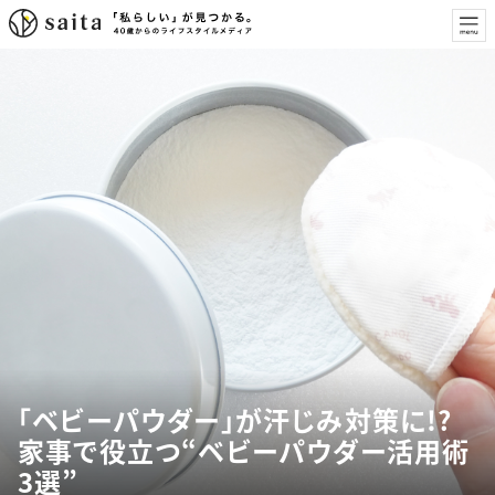
「ベビーパウダー」が汗じみ対策に!?
家事で役立つ“ベビーパウダー活用術
3選”