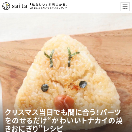
クリスマス当日でも間に合う！パーツ
をのせるだけ“かわいいトナカイの焼
きおにぎり”レシピ