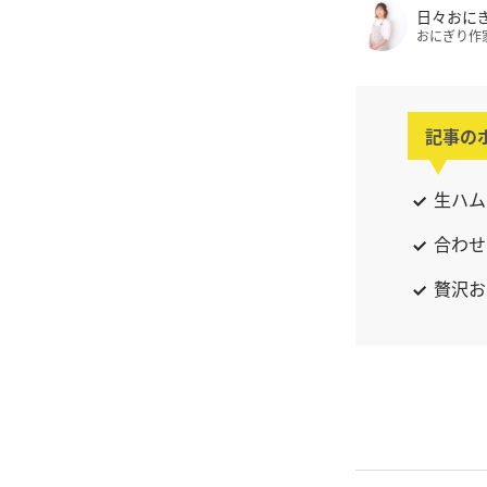
日々おに
おにぎり作
記事の
生ハム
合わせ
贅沢お