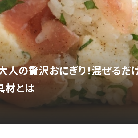
る大人の贅沢おにぎり！混ぜるだ
具材とは