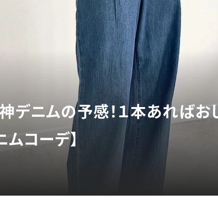
】神デニムの予感！１本あればお
ニムコーデ】