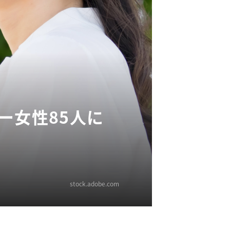
ー女性85人に
stock.adobe.com