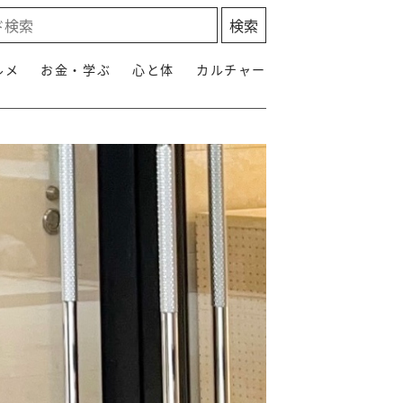
ルメ
お金・学ぶ
心と体
カルチャー