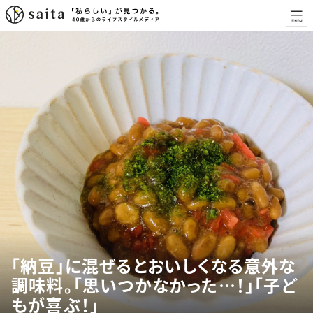
「納豆」に混ぜるとおいしくなる意外な
調味料。「思いつかなかった…！」「子ど
もが喜ぶ！」